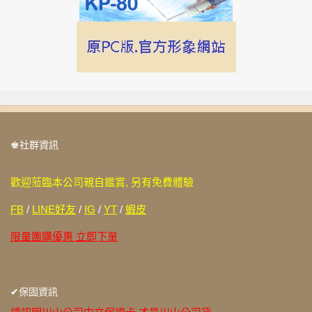
♚社群資訊
歡迎蒞臨本公司親自鑑賞, 另有免費體驗
FB
/
LINE好友
/
IG
/
YT
/
蝦皮
限量團購優惠 立即下單
✔保固資訊