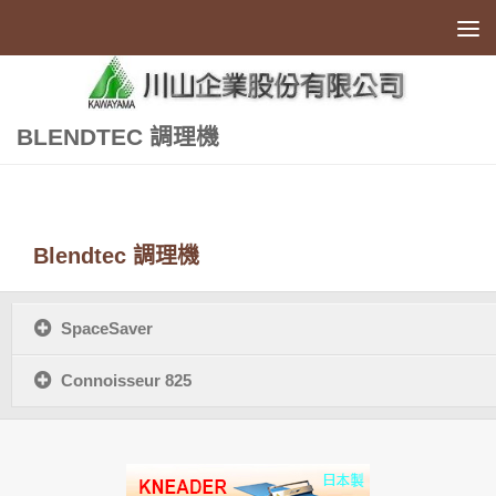
Skip to content
BLENDTEC 調理機
Blendtec 調理機
SpaceSaver
Connoisseur 825