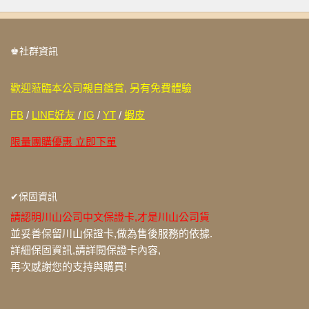
♚社群資訊
歡迎蒞臨本公司親自鑑賞, 另有免費體驗
FB
/
LINE好友
/
IG
/
YT
/
蝦皮
限量團購優惠 立即下單
✔保固資訊
請認明川山公司中文保證卡,才是川山公司貨
並妥善保留川山保證卡,做為售後服務的依據.
詳細保固資訊,請詳閱保證卡內容,
再次感謝您的支持與購買!